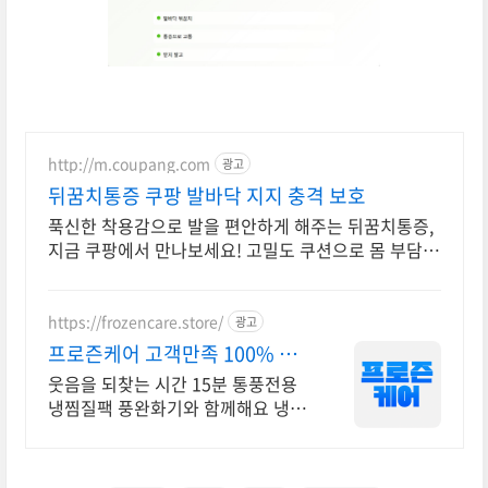
http://m.coupang.com
광고
뒤꿈치통증 쿠팡 발바닥 지지 충격 보호
푹신한 착용감으로 발을 편안하게 해주는 뒤꿈치통증,
지금 쿠팡에서 만나보세요! 고밀도 쿠션으로 몸 부담
줄여주고, 오늘주문 내일도착 로켓배송으로 편안함을!
https://frozencare.store/
광고
프로즌케어 고객만족 100% 발
냉찜질기
웃음을 되찾는 시간 15분 통풍전용
냉찜질팩 풍완화기와 함께해요 냉찜
질은 붓기,열감,통증완화에 탁월합니
다