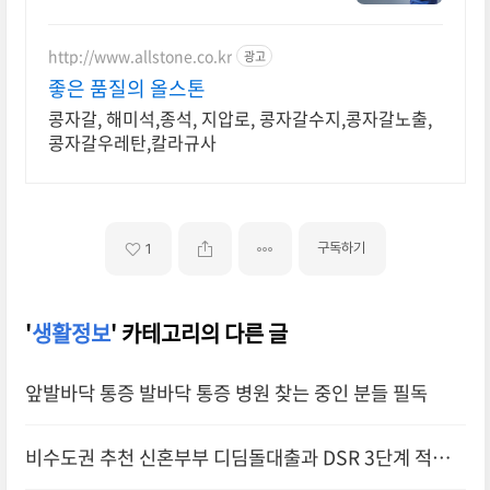
대피공간 피난시설 디디디 DDD/국
내설치 No.1/소방청 인증/국토부 인
정/김병만 모델/아파트 화재
http://www.allstone.co.kr
광고
좋은 품질의 올스톤
콩자갈, 해미석,종석, 지압로, 콩자갈수지,콩자갈노출,
콩자갈우레탄,칼라규사
구독하기
1
'
생활정보
' 카테고리의 다른 글
앞발바닥 통증 발바닥 통증 병원 찾는 중인 분들 필독
비수도권 추천 신혼부부 디딤돌대출과 DSR 3단계 적용