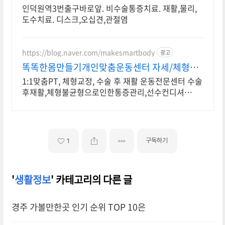
인덕원역3번출구바로앞. 비수술통증치료. 재활,물리,
도수치료. 디스크,오십견,관절염
https://blog.naver.com/makesmartbody
광고
똑똑한몸만들기개인맞춤운동센터 자세/체형교
정,재활운동 전문
1:1맞춤PT, 체형교정, 수술 후 재활 운동전문센터 수술
후재활,체형불균형으로인한통증관리,선수컨디셔
닝,1:1맞춤 개별운동 전문센터
구독하기
1
'
생활정보
' 카테고리의 다른 글
경주 가볼만한곳 인기 순위 TOP 10은