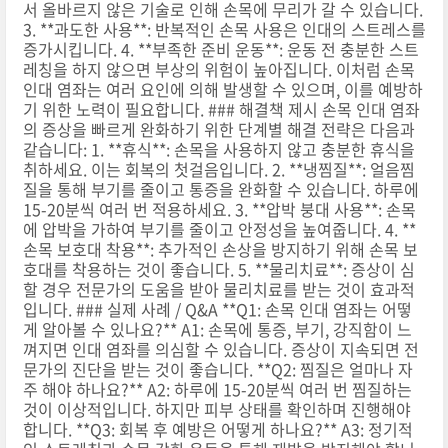
서 올바르지 않은 기술로 인해 손목에 무리가 갈 수 있습니다.
3. **과도한 사용**: 반복적인 손목 사용은 인대의 스트레스를
증가시킵니다. 4. **부족한 준비 운동**: 운동 전 충분한 스트
레칭을 하지 않으면 부상의 위험이 높아집니다. 이처럼 손목
인대 염좌는 여러 요인에 의해 발생할 수 있으며, 이를 예방하
기 위한 노력이 필요합니다. ### 해결책 제시 손목 인대 염좌
의 증상을 빠르게 완화하기 위한 단계별 해결 전략은 다음과
같습니다: 1. **휴식**: 손목을 사용하지 않고 충분한 휴식을
취하세요. 이는 회복의 첫걸음입니다. 2. **냉찜질**: 얼음찜
질을 통해 부기를 줄이고 통증을 완화할 수 있습니다. 하루에
15-20분씩 여러 번 적용하세요. 3. **압박 붕대 사용**: 손목
에 압박을 가하여 부기를 줄이고 안정성을 높여줍니다. 4. **
손목 보호대 착용**: 추가적인 손상을 방지하기 위해 손목 보
호대를 착용하는 것이 좋습니다. 5. **물리치료**: 증상이 심
할 경우 전문가의 도움을 받아 물리치료를 받는 것이 효과적
입니다. ### 실제 사례 / Q&A **Q1: 손목 인대 염좌는 어떻
게 알아볼 수 있나요?** A1: 손목에 통증, 부기, 강직함이 느
껴지면 인대 염좌를 의심할 수 있습니다. 증상이 지속되면 전
문가의 진단을 받는 것이 좋습니다. **Q2: 찜질은 얼마나 자
주 해야 하나요?** A2: 하루에 15-20분씩 여러 번 찜질하는
것이 이상적입니다. 하지만 피부 상태를 확인하며 진행해야
합니다. **Q3: 회복 후 예방은 어떻게 하나요?** A3: 정기적