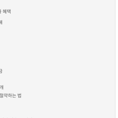
 혜택
해
금
공개
절약하는 법