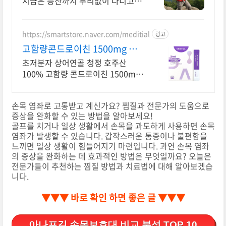
지금은 등산까지 무리없이 다니고 있
습니다.
https://smartstore.naver.com/meditial
광고
고함량콘드로이친 1500mg 편
안한 목넘김, 식물첨가물X
초저분자 상어연골 청정 호주산
100% 고함량 콘드로이친 1500mg
으로 집중케어
손목 염좌로 고통받고 계신가요? 찜질과 전문가의 도움으로
증상을 완화할 수 있는 방법을 알아보세요!
골프를 치거나 일상 생활에서 손목을 과도하게 사용하면 손목
염좌가 발생할 수 있습니다. 갑작스러운 통증이나 불편함을
느끼면 일상 생활이 힘들어지기 마련입니다. 과연 손목 염좌
의 증상을 완화하는 데 효과적인 방법은 무엇일까요? 오늘은
전문가들이 추천하는 찜질 방법과 치료법에 대해 알아보겠습
니다.
▼▼▼ 바로 확인 하면 좋은 글 ▼▼▼
아나프길 손목보호대 비교 분석 TOP 10