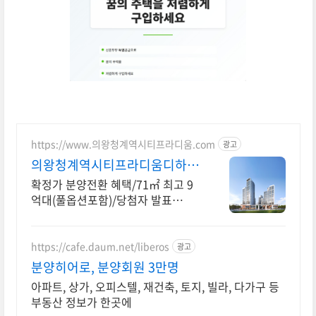
https://www.의왕청계역시티프라디움.com
광고
의왕청계역시티프라디움디하모
니
확정가 분양전환 혜택/71㎡ 최고 9
억대(풀옵션포함)/당첨자 발표
7.23(목)
https://cafe.daum.net/liberos
광고
분양히어로, 분양회원 3만명
아파트, 상가, 오피스텔, 재건축, 토지, 빌라, 다가구 등
부동산 정보가 한곳에