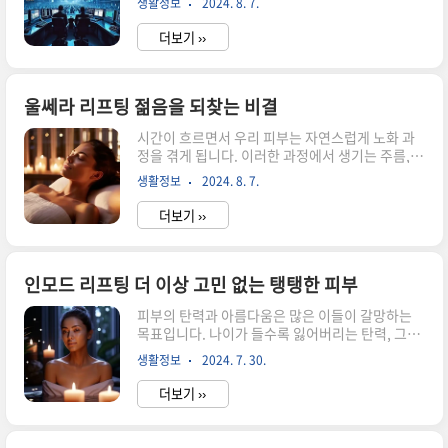
생활정보
2024. 8. 7.
회를 제공하기도 합니다. 이 글에서는 사이드카 발
적인 부담을 주어 통증을 악화시킬 수 있습니다. 또
동의 개념과 그로 인해 발생하는 투자 전략의 변화
한, 골프공의 탄성과 클럽의 ..
더보기 ››
에 대해 깊이 있게 탐구해 보겠습니다. 사이드카란
무엇인가?사이드카는 특정 자산의 가격 변동성이
지나치게 커질 때, 거래소가 해당 자산의 거래를 일
시적으로 중단하거나 제한하는 메커니즘을 의미합
울쎄라 리프팅 젊음을 되찾는 비결
니다. 주식 시장에서는 주가가 급격히 하락하거나
시간이 흐르면서 우리 피부는 자연스럽게 노화 과
상승할 때 발동되며, 이는 시장의 안정성을 확보하
정을 겪게 됩니다. 이러한 과정에서 생기는 주름,
기 위한 조치입니다. 이러한 시스템은 2008년 금융
처짐, 탄력 저하는 많은 사람들이 고민하는 문제입
위기 이후 더욱 강화되어, 시장의 과도한 변동성을
생활정보
2024. 8. 7.
니다. 울쎄라 리프팅은 이 모든 고민을 해결할 수 있
억제하는 중요한 역할을 하고 있습니다. 사이드카
는 놀라운 방법으로 주목받고 있습니다. 최신 기술
발동의 목적은 투자자들이 감정적..
더보기 ››
을 활용한 이 시술은 어떻게 젊음을 되찾고, 피부를
되살릴 수 있는지 자세히 알아보겠습니다.울쎄라
리프팅이란?울쎄라 리프팅은 고강도 집속 초음파
(HIFU)를 이용하여 피부의 깊은 층까지 에너지를
인모드 리프팅 더 이상 고민 없는 탱탱한 피부
전달하는 비침습적 시술입니다. 이 과정에서 피부
피부의 탄력과 아름다움은 많은 이들이 갈망하는
의 콜라겐 생성을 촉진하고, 피부 탄력을 높이는 효
목표입니다. 나이가 들수록 잃어버리는 탄력, 그리
과를 가져옵니다. 기존의 리프팅 시술과는 달리, 울
고 피부 처짐은 누구에게나 고민이 될 수 있습니다.
쎄라는 피부 표면을 손상시키지 않으면서도 깊은
생활정보
2024. 7. 30.
이런 고민을 해결하기 위한 다양한 방법 중에서 인
층에서부터 리프팅 효과를 나타낼 수 있습니다. 특
모드 리프팅이 주목받고 있습니다. 이 글에서는 인
히 울쎄라는 눈가, 턱선, 목 ..
더보기 ››
모드 리프팅의 원리와 효과, 시술 과정, 주의사항
등을 상세히 소개합니다. 탱탱한 피부를 되찾기 위
한 여정을 함께 떠나보세요! 인모드 리프팅의 원