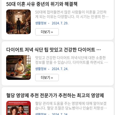
리 인모드 리프팅은 고주파 에너지를 활용하여 피
50대 이혼 사유 중년의 위기와 해결책
부 깊은 층까지 열을 전달하는 비침습적 시술입니
50대에 접어들면서 많은 사람들이 이혼을 고민하
다. 이 과정에서 피부의 콜라겐 생성이 촉진되며,
게 되는 이유는 다양합니다. 이 시기는 인생의 전환
결과적으로 피부의 탄력이 증가하게 됩니다. 고주
점으로, 개인적인 변화와 함께 부부간의 갈등이 격
파는 피부에 직접 작용하여 열을 발생시켜 피부의
생활정보
2024. 7. 29.
화될 수 있는 시기입니다. 이 글에서는 중년의 위기
재생 능력을 높이는 역할을 합니다. 이로 인해 피부
에 대한 깊은 통찰과 이혼의 주요 원인, 그리고 이를
가 자연스럽게 리프팅되며, 잔주름이나..
더보기 ››
해결하기 위한 방안을 탐구해 보겠습니다. 중년의
위기: 정체성과 불안의 시기 중년의 위기는 단순히
나이가 들어가는 것 이상의 의미를 지닙니다. 이 시
기는 정체성의 혼란이 발생할 수 있는 시기로, 개인
다이어트 저녁 식단 팁 맛있고 건강한 다이어트 식단
의 가치관과 목표에 대한 재평가가 이루어집니다.
맛있고 건강한 다이어트 저녁식단에 대한 소중한
많은 사람들이 자녀의 성장과 진로, 경력의 변화 등
정보를 얻을 수 있습니다. 다이어트를 하면서도 맛
으로 인해 불안감을 느끼게 됩니다. 이 과정에서 부
있게 식사할 수 있는 다양한 옵션과 식품 조합을 통
부 간의 소통이 줄어들고, 서로의 생각과 감정을 이
생활정보
2024. 7. 24.
해 건강한 식단을 유지할 수 있는 방법을 알아보겠
해하지 못하게 되는 경우가 많습니다. 또한, 신체적
습니다.맛있고 건강한 다이어트 저녁식단 팁1. 채
변화와 정신적 ..
더보기 ››
소 중심의 다이어트 다이어트를 할 때 가장 중요한
것은 영양소가 풍부한 채소를 충분히 섭취하는 것
입니다. 채소는 칼로리가 낮고 식이섬유가 풍부해
포만감을 느끼게 해 주어 다이어트에 매우 효과적
혈당 영양제 추천 전문가가 추천하는 최고의 영양제
입니다. 예를 들어, 샐러드에 신선한 야채와 고기를
혈당 관리에 도움을 주는 영양제에 대해 알아보겠
곁들여 맛있게 섭취할 수 있습니다. 채소는 색다른
습니다. 혈당 조절은 당뇨병이나 인슐린 저항성과
요리법으로 다양하게 조리하여 즐길 수 있습니
같은 질병을 예방하고 관리하는 데 중요한 요소입
다. 아침이나 점심에는 식사 대신 채소만을 섭취하
생활정보
2024. 7. 24.