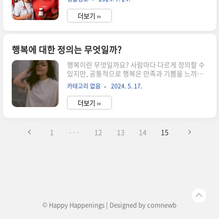
니다. 올바른 영양제를 선택하는 것은 혈당을 관리
여 칼로리를 줄이고, 저녁에는 단백질과 채소를 조
하고 전반적인 건강을 촉진하는 데 도움이 될 수 있
화롭게 섭취하여 영양을 균형있게 섭취할..
더보기 ››
습니다. 이 블로그를 통해 혈당 영양제에 대한 정보
를 자세히 알아보세요. 영양제의 중요성 현대 사회
에서는 고칼로리 식품과 당이 풍부한 음식물을 소
비하는 경향이 있어 혈당 관리가 점점 더 중요해지
행복에 대한 정의는 무엇일까?
고 있습니다. 혈당을 유지하는 것은 당뇨병, 비만,
행복이란 무엇일까요? 사람마다 다르게 정의할 수
심혈관 질환과 같은 질병을 예방하고 건강한 삶을
있지만, 공통적으로 행복은 만족과 기쁨을 느끼는
유지하는 데 중요합니다. 하지만 영양소가 부족한
상태를 의미합니다. 이는 물질적인 풍요보다는 마
경우 영양제를 복용하는 것이 혈당 조절에 도움이
카테고리 없음
2024. 5. 17.
음의 평안과 만족에서 비롯됩니다. 행복은 순간적
될 수 있습니다. 영양제는 혈당을 안정적으로 유지
인 감정일 수도 있고, 지속적인 삶의 만족도일 수도
하고 인슐린 민감성을 향상하는 데 ..
더보기 ››
있습니다. 중요한 것은 스스로가 무엇을 통해 행복
을 느끼는지 아는 것입니다.
1
···
12
13
14
15
© Happy Happenings | Designed by
comnewb