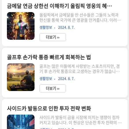
주어지는 경제적 보상으로, 선수들의 생애 후반에
금메달 연금 상한선 이해하기 올림픽 영웅의 혜택 분석
안정된 삶을 제공하는 데 목적이 있습니다. 이 연금
올림픽에서 금메달을 딴 선수들은 그들의 노력과
은 한국에서 금메달을 획득한 선수들에게 지급되
헌신을 통해 국가에 큰 영광을 안겨줍니다. 이러한
며, 국가의 예산에서 지원됩니다. 이는 올림픽에서
업적이 주는 혜택 중 하나는 바로 금메달 연금입니
의 성취를 기념하고, 선수들이 그들의 경력을 통해
생활정보
2024. 8. 7.
다. 하지만 이 연금의 상한선에 대한 이해는 다소 복
얻은 경험과 노력을 인정받는 방식입니다. 금메달
잡할 수 있습니다. 이번 글에서는 금메달 연금의 개
연금의 지급은 선수의 경력과 금메..
더보기 ››
념과 상한선의 의미를 이해하고, 이러한 제도가 올
림픽 영웅들에게 어떤 혜택을 제공하는지 분석해
보겠습니다. 금메달 연금의 개념과 필요성금메달
연금은 올림픽에서 금메달을 획득한 선수들에게 지
골프후 손가락 통증 빠르게 회복하는 법
급되는 특별한 형태의 연금입니다. 이 연금은 선수
골프는 많은 이들에게 사랑받는 스포츠이지만, 경
들이 운동을 위해 투자한 시간과 노력을 보상하기
기 후 손가락 통증으로 고생하는 경우가 많습니다.
위한 목적으로 도입되었습니다. 올림픽에서의 성
이 글에서는 통증의 원인과 효과적인 회복 방법에
취는 단순한 개인의 영예를 넘어서, 국가의 위상을
생활정보
2024. 8. 7.
대해 자세히 알아보겠습니다. 손가락 통증을 관리
높이는 데 기여합니다. 따라서 이러한 영예를 기념
하고 빠르게 회복하기 위한 팁과 요령을 통해 골프
하고 지원하기 위해 연금 제도가 마련된..
더보기 ››
를 더욱 즐겁게 즐길 수 있도록 도와드리겠습니
다. 골프 후 손가락 통증의 원인골프를 치고 나면 손
가락 통증을 경험하는 경우가 많습니다. 그 이유는
다양하지만, 가장 흔한 원인 중 하나는 반복적인 스
사이드카 발동으로 인한 투자 전략 변화
윙 동작입니다. 골프 스윙은 손목과 손가락에 많은
사이드카 발동이 금융 시장에 미치는 영향이 점차
힘이 가해지기 때문에, 반복적인 동작은 피로와 긴
커지고 있습니다. 이 현상은 단순한 투자 전략의 변
장을 유발하여 통증으로 이어질 수 있습니다. 특히,
화를 요구할 뿐만 아니라, 투자자들에게 새로운 기
잘못된 그립 방식이나 스윙 자세는 손가락에 추가