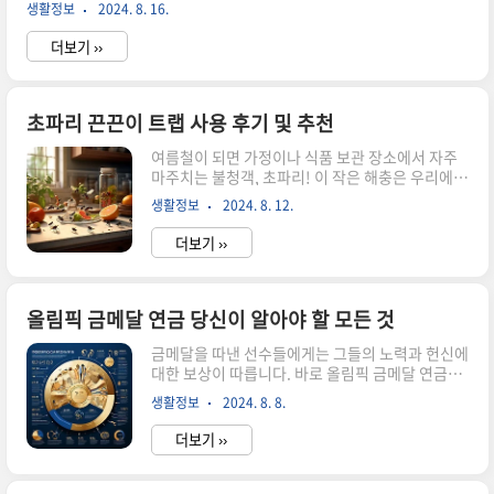
가 많습니다. 특히 이자율이 높은 경우에는 더욱 그렇죠. 그러나 낮
생활정보
2024. 8. 16.
은 이자율로 아파트 담보 대출을 이용하면 이 꿈을 이루는 데 큰 도
움이 될 수 있습니다. 이번 블로그에서는 아파트 담보 대출의 개념,
더보기 ››
이자율 결정 요인, 대출 신청 시 유의사항 등을 알아보겠습니다. 아
파트 담보 대출의 이해 아파트 담보 대출은 주택을 담보로 금융기
관에서 자금을 빌리는 방식입니다. 이 대출은 대출금이 아파트의 가
치에 기반하여 결정되므로, 아파트의 시세가 높을수록 대출 가능한
초파리 끈끈이 트랩 사용 후기 및 추천
금액이 커집니다. 즉, 아파트를 소유하면서 필요한 자금을 마련할
여름철이 되면 가정이나 식품 보관 장소에서 자주
수 있는 방법입니다. 대출금의 상환 기간은 통상 10년..
마주치는 불청객, 초파리! 이 작은 해충은 우리에게
여러 가지 불편을 안겨줍니다. 초파리를 효과적으
생활정보
2024. 8. 12.
로 잡기 위해 많은 사람들이 다양한 방법을 시도하
지만 그중에서도 끈끈이 트랩은 특히 인기를 끌고
더보기 ››
있습니다. 이 블로그에서는 초파리 끈끈이 트랩의
사용 후기와 추천을 통해, 초파리 문제를 해결하는
데 도움이 되는 다양한 정보를 제공할 것입니다. 초
파리란 무엇인가? 초파리는 일반적으로
올림픽 금메달 연금 당신이 알아야 할 모든 것
Drosophila melanogaster라는 학명을 가진 작
금메달을 따낸 선수들에게는 그들의 노력과 헌신에
은 곤충입니다. 이 곤충은 주로 과일, 채소, 발효된
대한 보상이 따릅니다. 바로 올림픽 금메달 연금입
음식물에서 쉽게 발견되며, 특히 여름철에 그 개체
니다. 이 블로그에서는 금메달 연금의 개념, 지급
수가 급증합니다. 초파리는 생물학적으로 매우 짧
생활정보
2024. 8. 8.
기준, 그리고 이 제도의 사회적 의미에 대해 깊이 있
은 생애를 가지고 있어 빠르게 번식할 수 있으며, 이
게 알아보겠습니다. 선수들의 땀과 열정이 어떻게
로 인해 짧은 시간 ..
더보기 ››
금전적인 혜택으로 이어지는지, 그 이면에 숨겨진
이야기들을 살펴보세요. 올림픽 금메달 연금의 개
념올림픽 금메달 연금은 금메달을 따낸 선수들에게