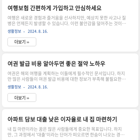
할 필요가 없습니다. 항공권, 숙소, 교통편, 관광지 입장료 등이 포함
되어 있어 일정이 간편해집니다. 둘째, 비용 절감입니다. 단체로 예
여행보험 간편하게 가입하고 안심하세요
약하면 더 저렴한 가격으로 이용할 수 있으며, 추가 할인 혜택도 받
여행은 새로운 경험과 즐거움을 선사하지만, 예상치 못한 사고나 질
을 수 있습니다. 셋째, 전문 가이드의 안내입니다. ..
병은 언제든지 발생할 수 있습니다. 이런 불안감을 덜어주는 것이
바로 여행보험입니다. 여행보험의 중요성과 가입 방법, 그리고 선택
생활정보
2024. 8. 16.
시 고려해야 할 요소들에 대해 심도 깊은 내용을 제공하겠습니
다. 여행보험의 필요성 여행을 떠날 때 가장 먼저 고려해야 할 요
더보기 ››
소 중 하나가 여행보험입니다. 여행보험은 단순한 안전망을 넘어,
여행 중 발생할 수 있는 여러 가지 위험으로부터 여행자를 보호하는
중요한 역할을 합니다. 예를 들어, 해외에서 갑작스러운 사고나 질
병으로 병원에 가야 할 경우, 의료비가 천문학적인 금액이 될 수 있
여권 발급 비용 알아두면 좋은 절약 노하우
습니다. 이러한 상황에서 여행보험이 없다면 큰 경제적 부담을 안게
여권은 해외 여행을 계획하는 이들에게 필수적인 문서입니다. 하지
될 수 있습니다. 여행 중의 사고는 언제 어디서 발생할지 예..
만 많은 사람들이 여권 발급 비용에 대한 정보가 부족해 불필요한 지
출을 하곤 합니다. 이번 포스팅에서는 여권 발급 비용과 절약 방법
생활정보
2024. 8. 16.
에 대해 자세히 알아보겠습니다. 특히, 여권을 처음 발급받거나 갱
신하고자 하는 분들께 유용한 정보가 가득하니 끝까지 읽어보세
더보기 ››
요! 여권 발급 비용, 어떤 요소가 작용할까? 여권 발급 비용은 여
러 가지 요소에 따라 달라집니다. 일반적으로 여권 발급 비용은 신
규 발급, 재발급, 갱신의 세 가지 유형으로 나뉩니다. 각 유형별로 요
구되는 서류와 수수료가 상이하므로, 이를 미리 파악하는 것이 좋습
아파트 담보 대출 낮은 이자율로 내 집 마련하기
니다. 예를 들어, 신규 여권을 발급받기 위해 필요한 수수료는 약
내 집 마련이라는 꿈은 많은 사람들에게 중요한 목표입니다. 하지
55,000원이지만, 갱신의 경우 30,000원 정도로 더..
만, 그 과정에서 '대출'이라는 단어가 떠오르면 한숨이 나오는 경우