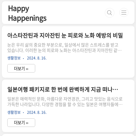
본문 바로가기
Happy
Happenings
아스타잔틴과 지아잔틴 눈 피로와 노화 예방의 비밀
눈은 우리 삶의 중요한 부분으로, 일상에서 많은 스트레스를 받고
있습니다. 이러한 눈의 피로와 노화는 아스타잔틴과 지아잔틴 같은
강력한 항산화물질이 도움을 줄 수 있습니다. 이 블로그에서는 이
생활정보
2024. 8. 16.
두 가지 물질이 눈 건강에 미치는 영향과 그 비밀을 알아보도록 하겠
습니다. 아스타잔틴의 기적적인 효능 아스타잔틴은 자연에서 찾
더보기 ››
을 수 있는 카로티노이드의 일종으로, 주로 해양 생물인 연어, 새우,
그리고 일부 미세조류에서 발견됩니다. 이 물질은 강력한 항산화 작
용을 가지고 있어, 세포의 산화 스트레스를 줄이는 데 도움을 줍니
다. 특히, 눈 건강과 관련하여 아스타잔틴은 매우 중요한 역할을 합
일본여행 패키지로 한 번에 완벽하게 지금 떠나보세요
니다. 눈의 피로는 현대인들이 가장 흔히 겪는 문제 중 하나입니다.
일본은 매력적인 문화, 아름다운 자연경관, 그리고 맛있는 음식으로
스마트폰, 컴퓨터, TV 등 다양한 디지털 기기 사용으..
가득한 나라입니다. 다양한 경험을 할 수 있는 일본은 여행자들에게
항상 인기 있는 목적지입니다. 패키지 여행을 통해 일본의 다양한
생활정보
2024. 8. 16.
매력을 한 번에 경험할 수 있습니다. 이 블로그에서는 일본여행 패
키지의 장점과 추천 관광지를 소개합니다. 일본여행 패키지의 장
더보기 ››
점 일본여행 패키지를 선택하는 것은 여러모로 유리합니다. 첫째,
편리함입니다. 모든 일정이 미리 계획되어 있어 여행자가 따로 고민