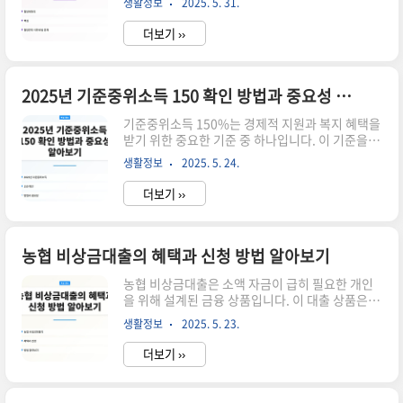
생활정보
2025. 5. 31.
생활습관이 필수적입니다. 이번 포스트에서는 혈
적으로 독립할 수 있도록 다양한 지원 프로그램을
당을 안정적으로 관리할 수 있는 식단 비법을 소개
운영..
더보기 ››
합니다. 이를 통해 건강한 생활을 유지하는 데 도움
이 되기를 바랍니다. ▼▼▼ 바로 확인 하면 좋은
글 ▼▼▼ 혈당관리의 중요성 혈당 관리는 단순히
당뇨병 환자에게만 해당되는 주제가 아닙니다. 모
2025년 기준중위소득 150 확인 방법과 중요성 알아보기
든 사람이 혈당을 관리하는 것이 중요합니다. 높은
기준중위소득 150%는 경제적 지원과 복지 혜택을
혈당 수치는 다양한 합병증을 초래할 수 있으며, 인
받기 위한 중요한 기준 중 하나입니다. 이 기준을 이
슐린 저항성 증가로 이어질 수 있습니다. 따라서 혈
해하는 것은 개인의 재정 계획이나 정부 지원 프로
당을 적절히 조절하는 것은 건강한 삶을 유지하는
생활정보
2025. 5. 24.
그램을 활용하는 데 필수적입니다. 2025년의 기준
데 큰 영향을 미칩니다. 특히, 식단은 혈당 조절에
중위소득을 확인하는 방법과 그 중요성을 알아보겠
있어 ..
더보기 ››
습니다. ▼▼▼ 바로 확인 하면 좋은 글 ▼▼▼
2025년 최신 벚꽃축제 TOP 5 혜택과 함께 선택하
는 방법 바로가기2025년 도마뱀 밥주는 시간 5가
지 단계별 성공 비법 바로가기2025년을 위한 부채
농협 비상금대출의 혜택과 신청 방법 알아보기
비율 계산 TOP 10 추천 순위 바로가기기준중위소
농협 비상금대출은 소액 자금이 급히 필요한 개인
득이란? 기준중위소득은 특정 기간 동안 모든 가구
을 위해 설계된 금융 상품입니다. 이 대출 상품은 특
의 소득을 기준으로 하여 중앙값을 의미합니다. 이
히 300만원까지의 소액을 빠르게 대출받을 수 있
는 국가가 소득 분포를 파악하고, 저소득층에 대한
생활정보
2025. 5. 23.
는 장점이 있습니다. 하지만 현재 NH농협의 비상
지원을 결정하는 데 중요한 역할을 합니..
금대출 서비스는 중단된 상태입니다. 이로 인해 소
더보기 ››
액 자금이 필요한 분들은 다른 은행을 통해 대출을
고려해야 합니다. ▼▼▼ 바로 확인 하면 좋은 글
▼▼▼ 신용카드 추천 농협 신용카드 TOP 5 선택