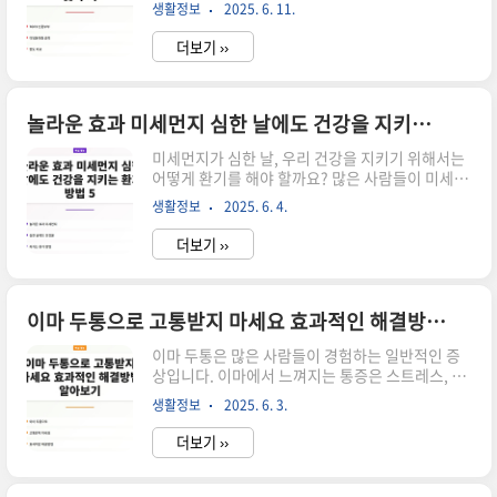
LTV(Loan To Value) 비율에 따라 대출 한도가 달
대출을 활용하고 있습니다.대출 한도: 최대 3억 원
생활정보
2025. 6. 11.
라지기 때문에, 금리와 한도를 철저히 비교하고 이
까지 대출 가능이자율: 연 2.5%~3.0%로 상대적으
해하는 것이 중요합니다. 이번 포스팅에서는 신혼
로 저렴상..
더보기 ››
부부 디딤돌대출의 금리와 한도를 비교하고, 실제
후기와 함께 자세히 알아보겠습니다. ▼▼▼ 바로
확인 하면 좋은 글 ▼▼▼ 사회초년생 신용카드 추
천 TOP3 혜택 가성비로 확인하기 바로가기원룸 전
놀라운 효과 미세먼지 심한 날에도 건강을 지키는 환기 방법 5
입신고 방법 TOP3 효율적으로 처리하는 팁 알아보
미세먼지가 심한 날, 우리 건강을 지키기 위해서는
기 바로가기건강에 이로운 미세먼지 환기 방법
어떻게 환기를 해야 할까요? 많은 사람들이 미세먼
TOP3 공개 바로가기신혼부부 디딤돌대출의 개요
지의 위험성을 알고 있지만, 환기를 통해 오히려 건
디딤돌대출은 신혼부부가 주택을 구매할 때 필요한
생활정보
2025. 6. 4.
강을 해칠 수 있는 상황도 발생할 수 있습니다. 따라
자금을 지원하기 위해 만들어진 대출 상품입니다...
서 올바른 환기 방법을 아는 것이 중요합니다. 이번
더보기 ››
글에서는 미세먼지 환기 효과를 극대화할 수 있는
다섯 가지 방법을 소개하겠습니다. ▼▼▼ 바로 확
인 하면 좋은 글 ▼▼▼ 얼굴 검은반점 신기한 해결
책 놀라운 효과적인 방법으로 극복하기 바로가기트
이마 두통으로 고통받지 마세요 효과적인 해결방법 알아보기
리트 먼트 란 5가지 놀라운 효과 바로가기AI가 바
이마 두통은 많은 사람들이 경험하는 일반적인 증
꿔주는 이미지 변환 놀라운 결과 확인하기 이미지
상입니다. 이마에서 느껴지는 통증은 스트레스, 눈
변 바로가기환기 시간대 선택하기 미세먼지 농도가
의 피로, 불규칙한 생활습관 등 다양한 원인으로 발
낮은 시간을 선택하여 환기를 하는 것이 가장 기본
생활정보
2025. 6. 3.
생할 수 있습니다. 이 통증이 지속되면 일상생활에
적이면서도 중요한 방법입니다. 대체로 오전 ..
큰 영향을 미치게 되므로, 효과적인 해결 방법을 아
더보기 ››
는 것이 중요합니다. ▼▼▼ 바로 확인 하면 좋은
글 ▼▼▼ 이마거상 완벽 가이드 피부 건강을 위한
필수 지식 바로가기이마 두통 원인과 해결책 알아