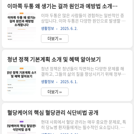
보기 바로가기이마거상 완벽 정복 초보자를 위한
이마쪽 두통 왜 생기는 걸까 원인과 예방법 소개합니다
필수 지식 바로가기이마 두통의 원인 이마 두통의
이마 두통은 많은 사람들이 경험하는 일반적인 증
원인은 다양합니다. 가장 흔한 원인으로는 스트레
상입니다. 이마 두통은 다양한 원인으로 발생할 수
스, 눈의 피로, 그리고 불규칙한 수면 패턴이 있습
있으며, 그 원인에 따라 증상과 치료 방법이 다를 수
니다. 이 외에도 체내 수분 부족이나 카페인의 과다
생활정보
2025. 6. 2.
있습니다. 이번 포스트에서는 이마 두통의 주요 원
섭취도 원인이 될 수 있습니다. 이마 두통은 신체..
인과 예방법에 대해 자세히 살펴보겠습니다.
더보기 ››
▼▼▼ 바로 확인 하면 좋은 글 ▼▼▼ 아이 두통
이마쪽 두통 증상과 대처법 확인하기 바로가기이마
두통의 주요 원인 이마 두통의 원인은 여러 가지가
있으며, 그 중에서 가장 흔한 원인들은 다음과 같습
청년 정책 기본계획 소개 및 혜택 알아보기
니다:스트레스: 일상생활에서의 스트레스는 근육
청년 정책은 청년들이 직면하는 다양한 문제를 해
긴장을 유발하여 두통을 초래할 수 있습니다.눈의
결하고, 그들의 삶의 질을 향상시키기 위해 정부가
피로: 장시간 컴퓨터 작업이나 스마트폰 사용은 눈
마련한 계획입니다. 특히, 청년 실업, 주거 문제, 교
의 피로를 유발하고, 이로 인해 두통이 발생할 수 있
생활정보
2025. 6. 1.
육 기회 등 여러 분야에서 청년 정책이 시행되고 있
습니다.부적절한 자세: 잘못된 자세로 앉아 있는 경
습니다. 이번 포스트에서는 청년 정책의 기본계획
우..
더보기 ››
과 이로 인해 누릴 수 있는 혜택에 대해 자세히 알아
보겠습니다. ▼▼▼ 바로 확인 하면 좋은 글
▼▼▼ 혜택 가득 2025 청년지원금 신청 가이드
바로가기2024년 중소기업 청년 소득세 감면 받는
혈당케어의 핵심 혈당관리 식단비법 공개
법 3가지 단계로 안내 바로가기청년해외인턴십 순
현대 사회에서 혈당 관리는 매우 중요한 문제로, 특
위 및 비교 분석 바로가기청년 정책의 기본계획 청
히 당뇨병 환자들에게는 필수적인 요소입니다. 혈
년 정책의 기본계획은 청년의 자립과 성장을 도와
당을 효과적으로 관리하기 위해서는 올바른 식단과
주는 방향으로 설정됩니다. 정부는 청년들이 경제