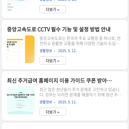
경우, 많은 사람들이 이 치료 방법을 찾고 있습니
해야 합니다. 기본적으로, 신청자는 만 19세 이상
다. 하지만 레이저토닝의 가격과 효과에 대한 정보
39..
더보기 ››
는 매우 중요합니다. 본 포스트에서는 레이저토닝
의 가격, 효과, 치료 횟수에 대한 정보를 상세히 살
펴보겠습니다. ▼▼▼ 바로 확인 하면 좋은 글
▼▼▼ 레이저토닝 후 색소침착 최신 대책과 효과
중앙고속도로 CCTV 필수 기능 및 설정 방법 안내
적인 치료법 확인하기 바로가기최신 트렌드 속 겨
중앙고속도로는 한국의 주요 교통망 중 하나로, 안
드랑이 색소침착 레이저 예약하기 바로가기2025
전하고 원활한 교통을 위해 다양한 기술이 도입되
년 최신 여드름 색소침착 레이저 신기한 효과 확인
고 있습니다. 그 중에서도 CCTV 시스템은 교통 상
하기 바로가기레이저토닝의 기본 개념 레이저토닝
생활정보
2025. 5. 12.
황을 모니터링하고 사고를 예방하는 데 중요한 역
은 피부의 색소 침착을 개선하기 위해 레이저를 사
할을 합니다. 이번 포스트에서는 중앙고속도로
용하는 치료법입니..
더보기 ››
CCTV의 필수 기능과 설정 방법에 대해 자세히 알
아보겠습니다. ▼▼▼ 바로 확인 하면 좋은 글
▼▼▼ CCTV의 주요 기능 중앙고속도로의 CCTV
시스템은 실시간 모니터링 기능을 통해 교통 흐름
최신 주거급여 홈페이지 이용 가이드 쿠폰 받아보세요
을 지속적으로 감시합니다. 이를 통해 고속도로에
최근 많은 청년들이 주거 문제로 고민하고 있습니
서 발생할 수 있는 다양한 사고를 조기에 발견하고
다. 정부는 이러한 문제를 해결하기 위해 청년 주거
신속하게 대응할 수 있습니다. CCTV는 영상 기록
급여 분리 지급 제도를 도입했습니다. 이 제도를 통
기능도 제공하여, 사고 발생 시 필요한 증거 자료를
생활정보
2025. 5. 11.
해 많은 청년들이 보다 안정적인 주거환경을 갖출
확보할 수 있습니다. 이 외에도 자동 차량 인식 및
수 있도록 지원하고 있습니다. 이번 포스트에서는
교통..
더보기 ››
주거급여를 신청하는 방법과 홈페이지 이용 가이드
를 상세히 안내해드리겠습니다. ▼▼▼ 바로 확인
하면 좋은 글 ▼▼▼ 최신 트렌드로 취업 성공하는