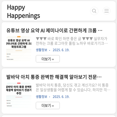
본문 바로가기
Happy
Happenings
유튜브 영상 요약 AI 제미나이로 간편하게 크롬 확장프로그램
▼▼▼ 바로 확인 하면 좋은 글 ▼▼▼ 실무자가
전하는 크롬 로그아웃 풀림 노하우 바로가기크롬
네이버 자동로그인 풀림 완벽 해결 5분 만에 따라
생활정보
2025. 6. 19.
하기 바로가기추천하는 크롬 브라우저 가성비 최고
방법 5가지 바로가기유튜브 영상 요약 AI 제미나이
더보기 ››
로 간편하게 크롬 확장프로그램 혹시 유튜브에서
긴 영상을 보고 나서도 중요한 내용을 놓친 적이 있
으신가요? 영상이 길어질수록 요약이 필요하다는
생각이 드는데, 이를 간편하게 해결할 수 있는 방법
발바닥 아치 통증 완벽한 해결책 알아보기 전문가 추천
이 있습니다. 바로 '제미나이'라는 유튜브 영상 요
발바닥 아치 통증, 당신도 겪고 계신가요? 이 통증
약 AI를 활용한 크롬 확장프로그램입니다. 지금 바
은 일상생활을 어렵게 할 수 있습니다. 하지만 걱정
로 이 유용한 도구를 통해 시간을 절약해보세요!서
마세요, 완벽한 해결책이 있습니다!발바닥 아치 통
론 유튜브는 현재 다양한 정보와 교육 콘텐츠를 제
생활정보
2025. 6. 19.
증은 많은 사람들이 겪는 문제로, 그 원인과 해결책
공하는 플랫폼으로 자리잡고 있습니다. 하지만 길
에 대해 잘 알지 못하는 경우가 많습니다. 이 글을
고 복잡한 영..
더보기 ››
통해 발바닥 아치 통증의 원인과 전문가 추천 해결
책을 알아보며, 통증을 완전히 없애는 방법을 제시