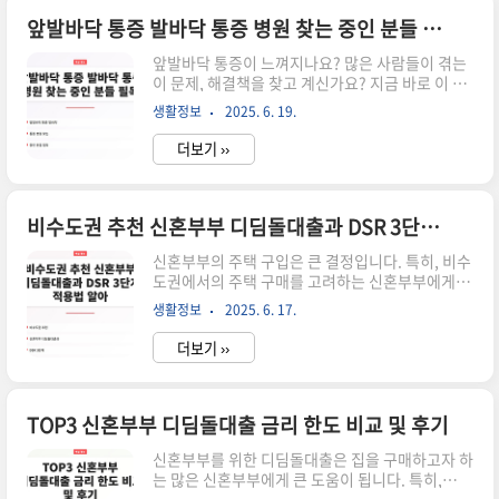
하겠습니다.발바닥 아치 통증은 여러 가지 요인으
로 발생할 수 있으며, 이를 이해하는 것이 중요합니
앞발바닥 통증 발바닥 통증 병원 찾는 중인 분들 필독
다. 이 글을 읽으시면 통증의 원인을 정확히 파악하
앞발바닥 통증이 느껴지나요? 많은 사람들이 겪는
고, 효과적으로 대처하는 방법을 알게 될 것입니다.
이 문제, 해결책을 찾고 계신가요? 지금 바로 이 글
▼▼▼ 바로 확인 하면 좋은 글 ▼▼▼ 발바닥 가
을 통해 귀하의 통증을 덜어줄 정보를 확인해보세
운데 중앙 통증 전문가 추천하는 치료법 확인하기
생활정보
2025. 6. 19.
요!앞발바닥 통증은 일상생활에 큰 영향을 미칠 수
바로가기앞발바닥 통증 발바닥 통증 병원 찾는 중
있으며, 이를 방치할 경우 더욱 심각한 문제로 발전
인..
더보기 ››
할 수 있습니다. 이 글에서는 앞발바닥 통증의 원인
과 해결책을 구체적으로 분석하여, 통증을 완화하
는 방법을 제시합니다. 여러분이 궁금한 질문에 대
한 답변도 포함되어 있으니, 끝까지 읽어보시기 바
비수도권 추천 신혼부부 디딤돌대출과 DSR 3단계 적용법 알아
랍니다. ▼▼▼ 바로 확인 하면 좋은 글 ▼▼▼ 발
신혼부부의 주택 구입은 큰 결정입니다. 특히, 비수
바닥 아치 통증 완벽한 해결책 알아보기 전문가 추
도권에서의 주택 구매를 고려하는 신혼부부에게 디
천 바로가기발가락 발바닥 통증 남성분들이라면 반
딤돌대출은 매우 유용한 금융 상품입니다. 이번 포
드시 확인하세요 바로가기발바닥 아치 통증 안쪽부
생활정보
2025. 6. 17.
스트에서는 신혼부부 디딤돌대출의 특징과 함께
터 근저족막염 관리법 공개 바로가기앞발바닥 통증
DSR(총부채원리금상환비율) 3단계 적용법에 대해
의 원인 ..
더보기 ››
알아보겠습니다. ▼▼▼ 바로 확인 하면 좋은 글
▼▼▼ 신혼부부 디딤돌대출이란? 신혼부부 디딤
돌대출은 신혼부부가 주택을 구매할 때 지원해주는
대출 상품입니다. 이 대출은 주택 구입 자금을 저렴
TOP3 신혼부부 디딤돌대출 금리 한도 비교 및 후기
한 이자로 제공하여 신혼부부의 경제적 부담을 경
신혼부부를 위한 디딤돌대출은 집을 구매하고자 하
감시켜 줍니다. 특히, 비수도권 지역에서는 더욱 유
는 많은 신혼부부에게 큰 도움이 됩니다. 특히,
리한 조건으로 제공되므로, 많은 신혼부부들이 이