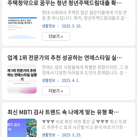
방법 경력단절여성 기준 바로가기신상 전세자금대
주택청약으로 꿈꾸는 청년 청년주택드림대출 확인하기
출 2025년 최신 트렌드와 성공 비결 바로가기한국
현대 사회에서 주택은 많은 젊은이들에게 가장 큰
장학재단 학자금대출 최신 신청가이드 바로 가입해
꿈 중 하나입니다. 특히, 청년주택드림대출과 같은
보세요 바로가기청년 주거급여란 무엇인가요? 청
정책은 청년들이 집을 소유할 수 있는 길을 열어줍
년 주거급여는 청년층의 주거 안정을 위한 정부 지
생활정보
2025. 5. 10.
니다. 이번 블로그 포스트에서는 청년주택드림대
원 프로그램입니다. 이 지원금은 주거비의 일부를
출의 개념, 신청 절차, 그리고 이 대출이 어떻게 청
보조하여 청년..
더보기 ››
년들의 주택 구매에 도움을 줄 수 있는지를 자세히
살펴보겠습니다. ▼▼▼ 바로 확인 하면 좋은 글
▼▼▼ 청년주택드림대출이란? 청년주택드림대
출은 주택을 구매하고자 하는 청년들을 위한 특별
업계 1위 전문가의 추천 성공하는 연애스타일 실행하기
한 금융 지원 프로그램입니다. 이 대출은 주로 19세
연애는 많은 사람들에게 특별한 경험이지만, 그 과
부터 39세까지의 청년을 대상으로 하며, 주택 구매
정에서 다양한 어려움과 도전이 존재합니다. 성공
시 필요한 자금을 지원합니다. 대출 금리는 일반 대
적인 연애를 위해서는 자신에게 맞는 연애스타일을
출에 비해 상당히 낮아, 부담을 줄일 수 있는 장점이
생활정보
2025. 4. 1.
찾아내는 것이 중요합니다. 이 글에서는 업계 1위
있습니다. 또한, 대출 한도와 조건은 청년들의 소득
전문가의 추천을 바탕으로 성공적인 연애스타일을
..
더보기 ››
실행하는 방법을 소개합니다. 연애의 기초부터 실
질적인 팁까지 자세히 알아보겠습니다. ▼▼▼ 바
로 확인 하면 좋은 글 ▼▼▼ 사회복지사 실무 완벽
가이드 업계 1위의 필수 지식 바로가기사회복지사
최신 MBTI 검사 트렌드 속 나에게 맞는 유형 확인하기
실무 업계 1위가 전하는 필수 지식 및 꿀팁 바로가
▼▼▼ 바로 확인 하면 좋은 글 ▼▼▼ 최신 트렌
기연애스타일의 중요성 연애를 하면서 각자의 스
드 푸른주스 효과 시간별 비교 분석 바로가기최신
타일이 존재하는 것은 자연스러운 일입니다. 연애
모바일 신분증 발급법 3가지 성공하는 방법 바로가
스타일은 개인의 성격, 경험, 가치관에 따라 달라질
생활정보
2025. 3. 25.