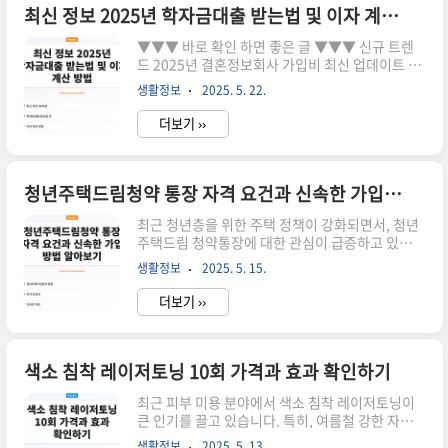
가이드 바로가기대학생을 위한 농협 신용카드 발급
최신 정보 2025년 학자금대출 받는법 및 이자 계산 방법
조건 소개 및 확인하기 바로가기농협 신용카드 선
▼▼▼ 바로 확인 하면 좋은 글 ▼▼▼ 신규 트렌
택가이드 전문가의 추천 비결 바로가기농협 비상금
드 2025년 결혼정보회사 가입비 최신 업데이트 바
대출이란? 농협 비상금대출은 소액 자금을 쉽게 대
로가기최신 정보로 알아보는 청년 주택드림 청약통
출 받을 수 있는 상품으로, 일반적으로 1년 만기로
생활정보
2025. 5. 22.
장 전환 방법 바로가기학자금대출 승인기간 최신
제공됩니다. 그러나 NH농협은 상대적으로 긴 3년
정보와 필수 조건 알아보기 바로가기학자금 대출의
의..
더보기 ››
중요성 학자금 대출은 학생들이 학업을 이어가기
위해 필수적인 자금 지원 수단입니다. 대학 등록금,
생활비 등을 충당하기 위해 많은 학생들이 대출을
고려하게 됩니다. 학자금 대출을 통해 경제적 부담
청년주택드림청약 통장 자격 요건과 신속한 가입 방법 알아보기
을 덜고, 원하는 전공 분야에서 학위를 취득할 수 있
최근 청년층을 위한 주택 정책이 강화되면서, 청년
는 기회를 가질 수 있습니다. 하지만 대출을 받기 전
주택드림 청약통장에 대한 관심이 급증하고 있습니
에는 반드시 그 조건과 이자율 등을 충분히 이해해
다. 이 통장은 청년들이 주택을 마련하는 데 도움을
야 합니다.2025년 학자금 대출 받는 법 2025년에
생활정보
2025. 5. 15.
주기 위해 설계된 금융 상품으로, 주택 청약 시 보다
학자금 대출을 받으려면 다음과 같은 단계가 필요
유리한 조건을 제공합니다. 이번 포스팅에서는 청
합..
더보기 ››
년 주택드림 청약통장의 자격 요건과 가입 방법에
대해 자세히 알아보겠습니다. ▼▼▼ 바로 확인 하
면 좋은 글 ▼▼▼ 청년주택드림청약 통장 2 저금
리 혜택 알아보기 바로가기청년주택드림청약 조건
색소 침착 레이저토닝 10회 가격과 효과 확인하기
확인하고 쿠폰 받기 바로가기청년주택드림청약 통
최근 피부 미용 분야에서 색소 침착 레이저토닝이
장 조건 및 혜택 솔직히 알아보기 바로가기청년 주
큰 인기를 끌고 있습니다. 특히, 여름철 강한 자외
택드림 청약통장 자격 요건 청년 주택드림 청약통
선으로 인해 피부가 어두워지거나 색소가 침착된
장에 가입하기 위해서는 몇 가지 자격 요건을 충족
생활정보
2025. 5. 13.