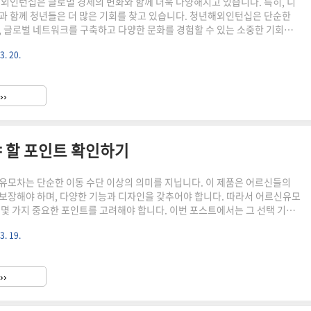
해외인턴십은 글로벌 경제의 변화와 함께 더욱 다양해지고 있습니다. 특히, 디
과 함께 청년들은 더 많은 기회를 찾고 있습니다. 청년해외인턴십은 단순한
, 글로벌 네트워크를 구축하고 다양한 문화를 경험할 수 있는 소중한 기회입
025년의 트렌드는 무엇인지, 또 성공을 위한 비법은 무엇인지 알아보도록 하겠습
3. 20.
전세자금대출 시작하는 방법 바로가기2025 교원 급여 전문가의 시
변화하는 트렌드 청년해외인턴십은
››
글로벌 시장의 요구에 맞춰 진화하..
 할 포인트 확인하기
유모차는 단순한 이동 수단 이상의 의미를 지닙니다. 이 제품은 어르신들의
보장해야 하며, 다양한 기능과 디자인을 갖추어야 합니다. 따라서 어르신유모
 몇 가지 중요한 포인트를 고려해야 합니다. 이번 포스트에서는 그 선택 기준
 ▼▼▼ 바로 확인 하면 좋은 글 ▼▼▼ 어르신유모차
3. 19.
안전성 첫 번째로 고려해야 할 사항은
르신들은 이동 중에 넘어지거나 다치는 사고에 노출될 수 있기 때문에, 유모
드시 확인해야 합니다. 안전벨트와 브레이크 시스템이 잘 작동하는지, 바퀴가
››
을 체크해야 합니다. 또한, 유모차의 프..