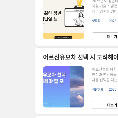
2025년도 청년
지털 기술의 발전
직무 경험을 넘어
니다. 그럼, 2
생활정보
2025. 
니다. ▼▼▼ 바로 확인 하면 좋은 글 ▼▼▼ 2025년 최신 무침혈당측정기 TOP 5 선정 바로
가기2025년을 위한 버팀목
선으로 바라본 선택 가이드 바로가기청년해외인턴십의 
더보기 
해마다 변화하는 
어르신유모차 선택 시 고려해야
어르신들을 위한 
안전과 편안함을 
차를 선택할 때는
에 대해 자세히 알아보도록 하겠습니다.
생활정보
2025. 
최신 트렌드와 함께 알아보기 바로가기어르신유모차의 
안전성입니다. 어
차의 안전성을 반
더보기 
고정되어 있는지 등