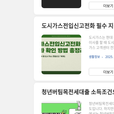
가기청년주택드림
더보기 
주택 구매 지원 제
도시가스전입신고전화 필수 지
도시가스는 현대 
이사를 할 때 도
가스 고객센터 전화번호
은 글 ▼▼▼ 도시가스전입신고전화 최신 업데이트 및 신청 방법 안내 바로가기부산 도시가스
생활정보
2025. 
고객센터 전화번
직접 연락해야 합니
호는 금정구를 포
더보기 
스 전입신고를 원
청년버팀목전세대출 소득조건으
청년버팀목전세대출
도입니다. 하지만
에서는 청년버팀목