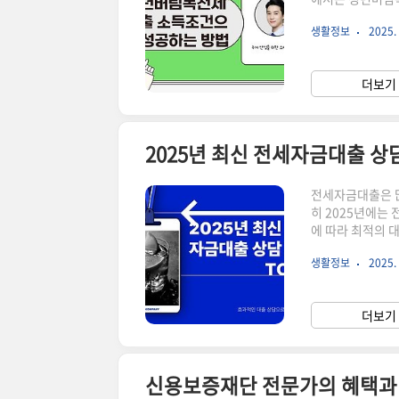
하여 성공적으로 대출을 받
생활정보
2025. 
▼▼▼ 실전 성공하는 방법 청년버팀목전세대출 hug 이용하기 바로가기2025 상반기 청년버
팀목전세대출 필수 지식과 실천 노하우 바로
택 강조와 효율적인 해결책 바로가기청년버팀목전세대출
더보기 
거비 부담을 덜어
2025년 최신 전세자금대출 상담
전세자금대출은 많
히 2025년에는
에 따라 최적의 
신 전세자금대출 상담 방법 T
생활정보
2025. 
허리둘레 재는법 2025년 
트렌드 속 최신 아이템 바로가기2025년도교원봉급표 3배 더 효과적
상담 받기 전세자
더보기 
문가들은 최신 금
신용보증재단 전문가의 혜택과