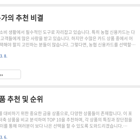
가의 추천 비결
소비 생활에서 필수적인 도구로 자리잡고 있습니다. 특히 농협 신용카드는 다
 고객들에게 많은 사랑을 받고 있습니다. 하지만 수많은 카드 상품 중에서 어
택해야 할지 고민하는 분들이 많습니다. 그렇다면, 농협 신용카드를 선택할
소는 무엇인지, 전문가의 추천 비결을 함께 살펴보도록 하겠습니다. ▼▼▼
3. 8.
신용카드 TOP 5 선택가이드 바로가기새희
kb하나 바로가기농협 신용카드의 장점 농협 신용카드는
신뢰성을 바탕으로 많은 소비자에게 인기를 얻고 있습니다. 첫째로, 농협과
››
이 있습니다. 농산물 할인, 지역 축제..
상품 추천 및 순위
 대비하기 위한 중요한 금융 상품으로, 다양한 상품들이 존재합니다. 이 포
축 상품을 비교 분석하여 TOP 10을 추천하며, 각 상품의 특징과 장단점을
이를 통해 여러분이 보다 나은 선택을 할 수 있도록 도와드리겠습니다.
연금저축 완벽 가이드 미래를 위한 투자 전략 바로가기
3. 6.
공을 위한 3가지 요령 바로가기연금저축의 중요성 연금저축은